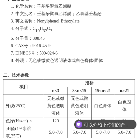
化学名称：壬基酚聚氧乙烯醚
中文别名：壬基酚聚氧乙烯醚；乙氧基壬基酚
英文名称：Nonylphenol Ethoxylate
分子式：C
H
O
19
32
3
分子量：308.45
CAS号：9016-45-9
EINECS号：500-024-6
外观：无色或微黄色透明液体
或
白色膏体/固体
二、技术参数
指标
项目
n<3
3≤n<15
15≤n≤21
n>21
无色或微
无色或微
白色固
外观(25℃)
黄色透明
黄色透明
白色膏体
体
液体
液体
色泽(Hazen) ≤
120
50
50
80
可以介绍下你们的产品么
pH值(1%水溶
5.0~7.0
5.0~7.0
5.0~7.0
5.0~7.0
液,25℃)