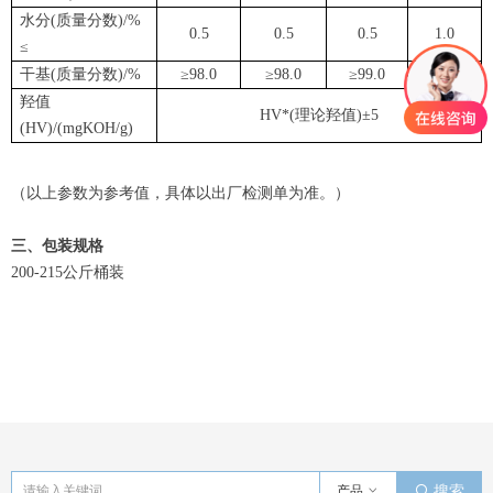
水分(质量分数)/%
0.5
0.5
0.5
1.0
≤
干基(质量分数)/%
≥98.0
≥98.0
≥99.0
≥98.0
羟值
HV*(理论羟值)±5
(HV)/(mgKOH/g)
（以上参数为参考值，具体以出厂检测单为准。）
三、包装规格
200-215公斤桶装
产品
ꀁ
끠
搜索