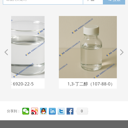
넳
넲
-22-5
1,3-丁二醇（107-88-0）
辛
0
分享到：