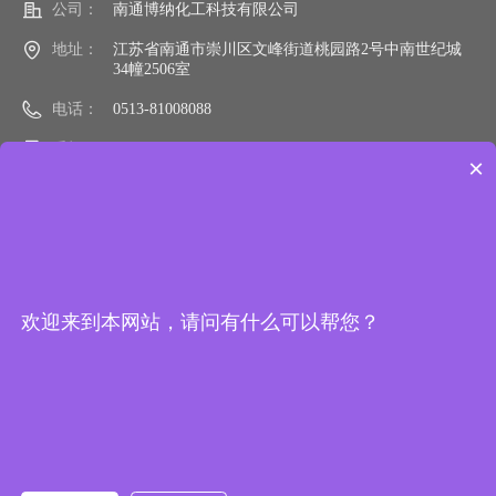
公司：
南通博纳化工科技有限公司
地址：
江苏省南通市崇川区文峰街道桃园路2号中南世纪城
34幢2506室
电话：
0513-81008088
手机：
15106290988
×
邮箱：
sale@bonactc.com
网址：
bonactc.com
欢迎来到本网站，请问有什么可以帮您？
加我们微信
微信公众号