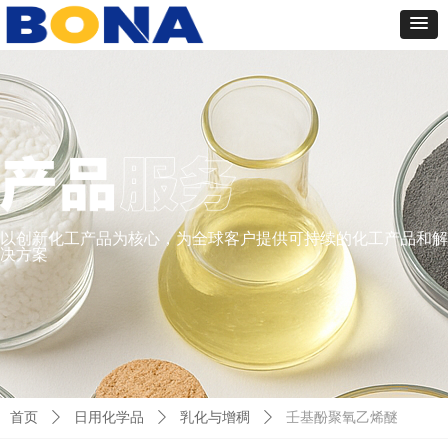
以创新化工产品为核心，为全球客户提供可持续的化工产品和解
决方案
首页
ꄲ
日用化学品
ꄲ
乳化与增稠
ꄲ
壬基酚聚氧乙烯醚