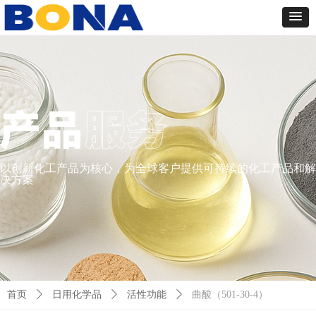
以创新化工产品为核心，为全球客户提供可持续的化工产品和解
决方案
首页
ꄲ
日用化学品
ꄲ
活性功能
ꄲ
曲酸（501-30-4）