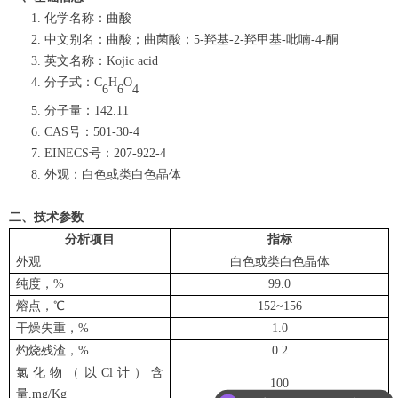
化学名称：曲酸
中文别名：曲酸；曲菌酸；5-羟基-2-羟甲基-吡喃-4-酮
英文名称：Kojic acid
分子式：C
H
O
6
6
4
分子量：142.11
CAS号：501-30-4
EINECS号：207-922-4
外观：白色或类白色晶体
二、技术参数
分析项目
指标
外观
白色或类白色晶体
纯度，%
99.0
熔点，℃
152~156
干燥失重，%
1.0
灼烧残渣，%
0.2
氯化物（以Cl计）含
100
量,mg/Kg