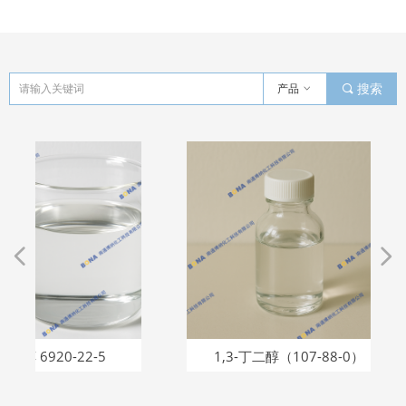
产品
ꀁ
끠
搜索
넳
넲
-22-5
1,3-丁二醇（107-88-0）
辛