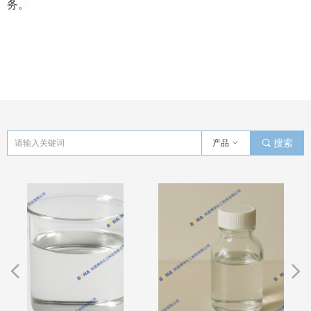
务。
产品
ꀁ
끠
搜索
넳
넲