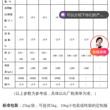
量 / %
游离酸
可以介绍下你们的产品么
(以硬脂
≤0.5
≤0.5
≤0.5
≤0.5
≤0.5
≤0.5
≤0.5
酸 计 ) /
%
加 热
≤3.0
≤3.0
≤3.0
≤2.0
≤2.0
≤2.0
≤2.0
减 量 /
%
熔 点 /
150～
145～
150～
148～158
148～158
148～158
148～158
℃
160
158
160
堆密
≤280
≤280
≤280
≤280
≤260
≥400
/
度/(g/L)
200目
200目
325目
200目
325目
/
/
筛余
物/%
≤1.0
≤1.0
≤1.0
≤1.0
≤1.0
/
/
（以上参数为参考值，具体以出厂检测单为准。）
标准包装
：25kg/袋，可提供5kg、10kg小包装或吨袋的定制服