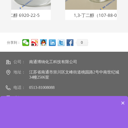
920-22-5
1,3-丁二醇（107-88-0）
0
分享到：
公司：
南通博纳化工科技有限公司
地址：
江苏省南通市崇川区文峰街道桃园路2号中南世纪城
34幢2506室
电话：
0513-81008088
手机：
15106290988
×
邮箱：
sale@bonactc.com
网址：
bonactc.com