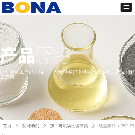
以创新化工产品为核心，为全球客户提供可持续的化工产品和解
决方案
首页
ꄲ
功能助剂
ꄲ
加工与流动性调节类
ꄲ
硬脂酸钙（1592-23