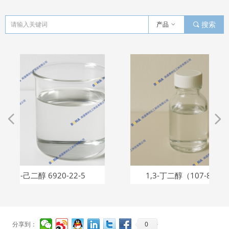
产品
ꀁ
끠
搜索
넳
넲
6920-22-5
1,3-丁二醇（107-88-0）
0
分享到：