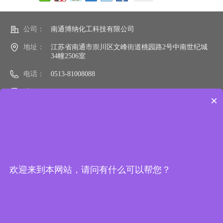
公司：
南通博纳化工科技有限公司
地址：
江苏省南通市崇川区文峰街道桃园路2号中南世纪城
34幢2506室
电话：
0513-81008088
手机：
15106290988
×
邮箱：
sale@bonactc.com
网址：
bonactc.com
欢迎来到本网站，请问有什么可以帮您？
加我们微信
微信公众号