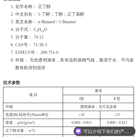
化学名称：
正丁醇
中文别名：
1-
丁醇；丁醇；正丁基醇
英文名称：
n-Butanol / 1-Butanol
分子式：
C₄H₁₀O
分子量：
74.12
CAS
号：
71-36-3
EINECS
号：
200-751-6
外观：
无色透明液体，具有温和酒精气味，微溶于水，可与多
数有机溶剂混溶
技术参数
要求
项
目
I
型
Ⅱ
型
外观
透明液体，无可见杂质
色度
(
铂
-
钴色号
)/Hazen
单位
≤10
≤15
密度，
p2o/(g/cm³)
0.809
～
0.811
0.808
～
0.812
正丁醇含量，
w/%
≥99.6
≥98.5
可以介绍下你们的产品么