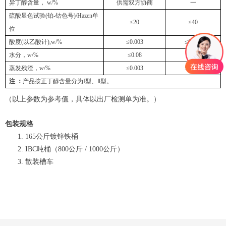
异丁醇含量，
w/%
供需双方协商
一
硫酸显色试验
(
铂
-
钴色号
)/Hazen
单
≤20
≤40
位
酸度
(
以乙酸计
),w/%
≤0.003
≤0.010
水分，
w/%
≤0.08
≤0.20
蒸发残渣，
w/%
≤0.003
≤0.010
注
：
产品按正丁醇含量分为
I
型、
Ⅱ
型。
（以上参数为参考值，具体以出厂检测单为准。）
包装规格
165
公斤镀锌铁桶
IBC
吨桶（
800
公斤
/ 1000
公斤）
散装槽车