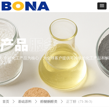
以创新化工产品为核心，为全球客户提供可持续的化工产品和解
决方案
首页
ꄲ
基础原料
ꄲ
醇醚酮醛类
ꄲ
正丁醇（71-36-3）