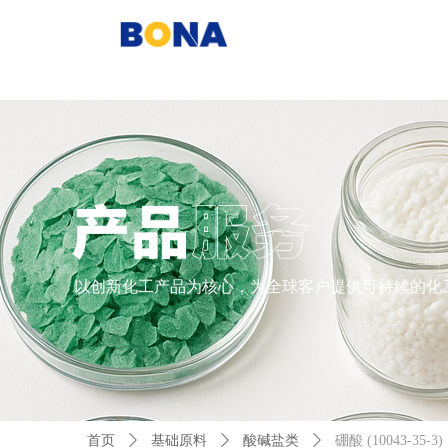
以创新化工产品为核心，为全球客户提供可持续的化
首页
ꄲ
基础原料
ꄲ
酸碱盐类
ꄲ
硼酸 (10043-35-3)