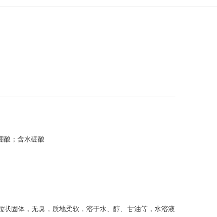
硼酸；含水硼酸
粒状固体，无臭，质地柔软，溶于水、醇、甘油等，水溶液