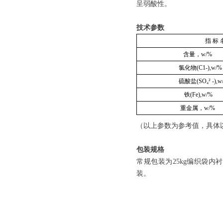
呈弱酸性。
技术参数
指 标 
含量，w
氯化物(C1-
硫酸盐(SO
₄
² 
铁(Fe),
重金属，
（以上参数为参考值，具体
包装规格
常规包装为25kg编织袋内
装。