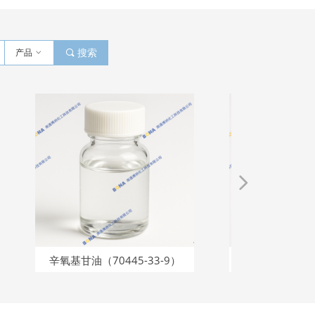
产品
ꀁ
끠
搜索
넲
辛氧基甘油（70445-33-9）
1,2-戊二醇（5343-9