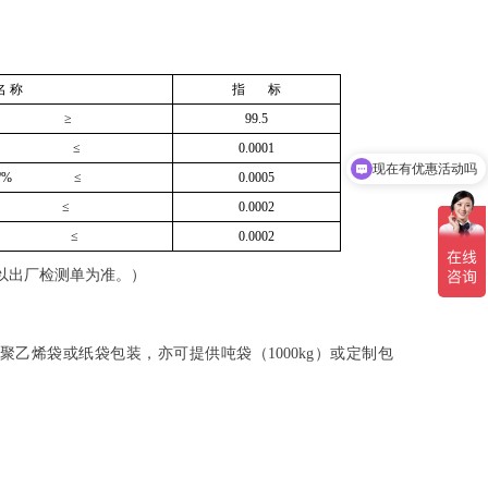
名 称
指 标
99.5
/% ≥
现在有优惠活动吗
),w/% ≤
0.0001
可以介绍下你们的产品么
-),w/% ≤
0.0005
w/% ≤
0.0002
w/% ≤
0.0002
以出厂检测单为准。）
衬聚乙烯袋或纸袋包装，亦可提供吨袋（1000kg）或定制包