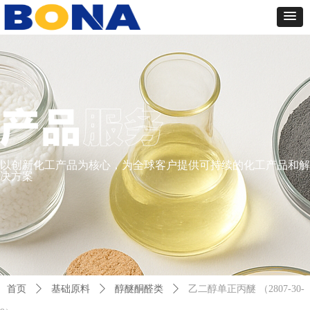
以创新化工产品为核心，为全球客户提供可持续的化工产品和解
决方案
首页
ꄲ
基础原料
ꄲ
醇醚酮醛类
ꄲ
乙二醇单正丙醚 （2807-30-