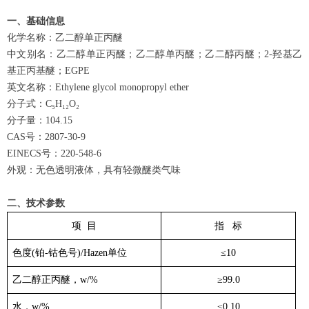
一、基础信息
化学名称：乙二醇单正丙醚
中文别名：乙二醇单正丙醚；乙二醇单丙醚；
乙二醇丙醚
；
2-羟基乙
基正丙基醚；EGPE
英文名称：Ethylene glycol monopropyl ether
分子式：C₅H₁₂O₂
分子量：104.15
CAS号：2807-30-9
EINECS号：220-548-6
外观：无色透明液体，具有轻微醚类气味
二、技术参数
项 目
指 标
色度(铂-钴色号)/Hazen单位
≤10
乙二醇正丙醚，w/%
≥99.0
水，w/%
≤0.10