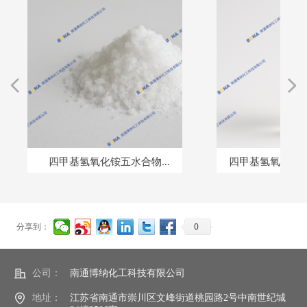
넳
넲
四甲基氢氧化铵五水合物
四甲基氢氧化铵（7
（10424-65-4）
0
分享到：
公司：
南通博纳化工科技有限公司
地址：
江苏省南通市崇川区文峰街道桃园路2号中南世纪城