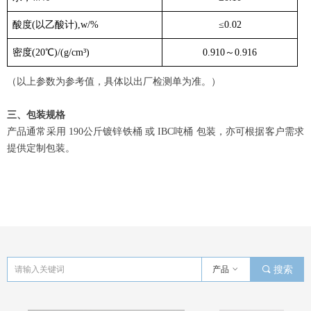
酸度(以乙酸计),w/%
≤0.02
密度(20℃)/(g/cm³)
0.910～0.916
（以上参数为参考值，具体以出厂检测单为准。）
三、包装规格
产品通常采用 190公斤镀锌铁桶 或 IBC吨桶 包装，亦可根据客户需求
提供定制包装。
产品
ꀁ
끠
搜索