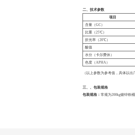
二、技术参数
项目
含量（GC）
比重（25℃）
折光率（20℃）
酸值
水分（卡尔费休）
色度（APHA）
（以上参数为参考值，具体以出
三、、包装规格
包装规格：
常规为200kg镀锌铁