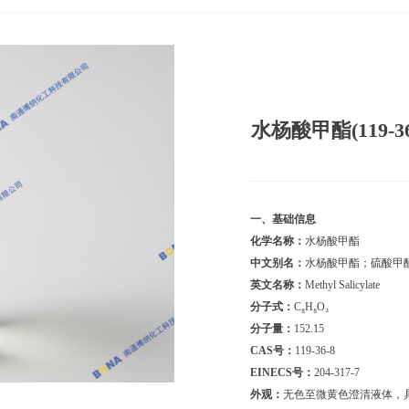
水杨酸甲酯(119-36
一、基础信息
化学名称：
水杨酸甲酯
中文别名：
水杨酸甲酯
；
硫酸
甲
英文名称：
Methyl Salicylate
分子式：
C₈H₈O₃
分子量：
152.15
CAS号：
119-36-8
EINECS号：
204-317-7
外观：
无色至微黄色澄清液体，