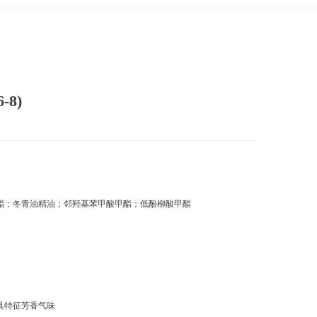
-8)
酯；冬青油精油；邻羟基苯甲酸甲酯；低酚柳酸甲酯
具特征芳香气味