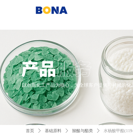
以创新化工产品为核心，为全球客户提供可持续的化
首页
ꄲ
基础原料
ꄲ
羧酸与酯类
ꄲ
水杨酸甲酯(119-3