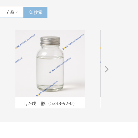
产品
ꀁ
끠
搜索
넲
1,2-戊二醇（5343-92-0）
氢化蓖麻油（80