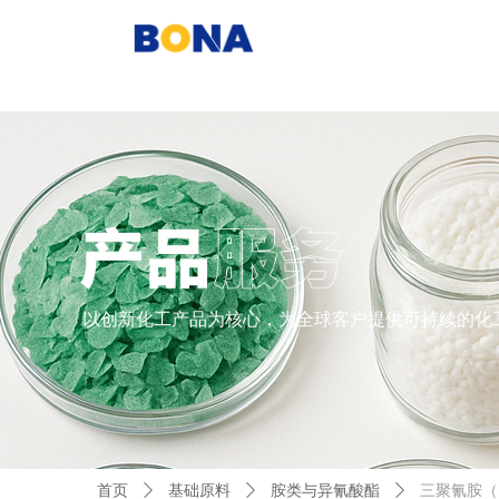
以创新化工产品为核心，为全球客户提供可持续的化
首页
ꄲ
基础原料
ꄲ
胺类与异氰酸酯
ꄲ
三聚氰胺（10