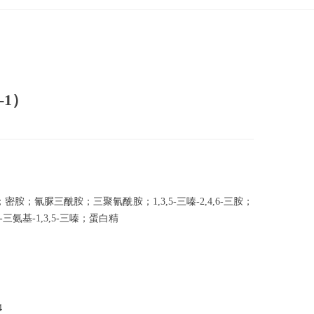
-1）
胺；氰脲三酰胺；三聚氰酰胺；1,3,5-三嗪-2,4,6-三胺；
,6-三氨基-1,3,5-三嗪；蛋白精
4