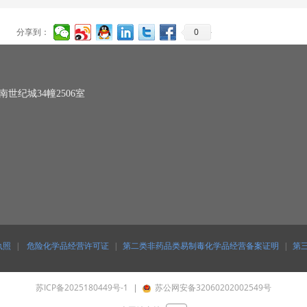
0
分享到：
纪城34幢2506室
执照
|
危险化学品经营许可证
|
第二类非药品类易制毒化学品经营备案证明
|
第
苏ICP备2025180449号-1
苏公网安备32060202002549号