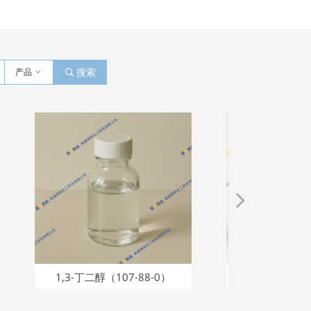
产品
ꀁ
끠
搜索
넲
1,3-丁二醇（107-88-0）
辛氧基甘油（70445-33-