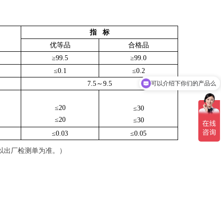
指
标
优等品
合格品
≥99.5
≥99.0
≤0.1
≤0.2
7.5～9.5
可以介绍下你们的产品么
≤20
)
≤30
≤20
≤30
≤0.03
≤0.05
以出厂检测单为准。）