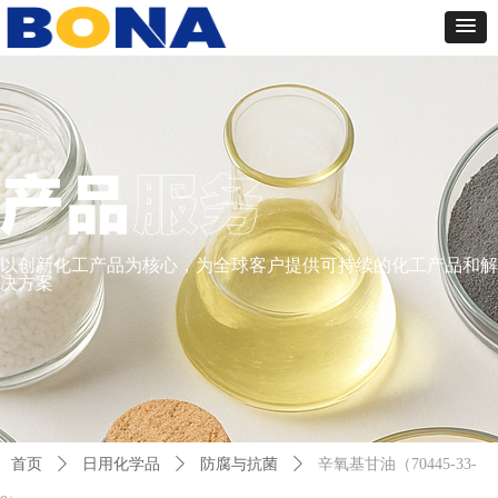
以创新化工产品为核心，为全球客户提供可持续的化工产品和解
决方案
首页
ꄲ
日用化学品
ꄲ
防腐与抗菌
ꄲ
辛氧基甘油（70445-33-