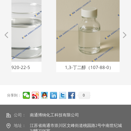
넳
넲
22-5
1,3-丁二醇（107-88-0）
辛氧
0
分享到：
公司：
南通博纳化工科技有限公司
地址：
江苏省南通市崇川区文峰街道桃园路2号中南世纪城
34幢2506室