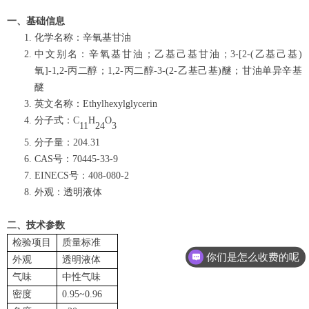
一、基础信息
化学名称：辛氧基甘油
中文别名：辛氧基甘油；乙基己基甘油；3-[2-(乙基己基)
氧]-1,2-丙二醇；1,2-丙二醇-3-(2-乙基己基)醚；甘油单异辛基
醚
英文名称：Ethylhexylglycerin
分子式：C
H
O
11
24
3
分子量：204.31
CAS号：70445-33-9
EINECS号：408-080-2
外观：透明液体
二、技术参数
检验项目
质量标准
你们是怎么收费的呢
外观
透明液体
气味
中性气味
密度
0.95~0.96