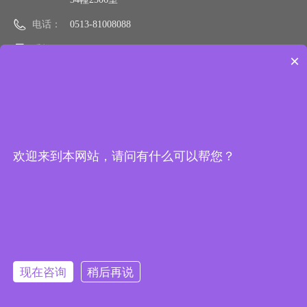
电话：
0513-81008088
手机：
15106290988
×
邮箱：
sale@bonactc.com
网址：
bonactc.com
欢迎来到本网站，请问有什么可以帮您？
加我们微信
微信公众号
现在咨询
稍后再说
版权所有 ©
南通博纳化工科技有限公司
公司资质：
营业执照
|
危险化学品经营许可证
|
第二类非药品类易制毒化学