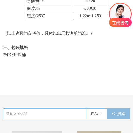
水解氯/%
≤0.20
酸度/%
≤0.030
密度(25℃
1.220~1.250
（以上参数为参考值，具体以出厂检测单为准。）
三、包装规格
250公斤铁桶
产品
ꀁ
끠
搜索