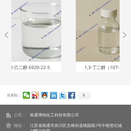
넳
넲
 6920-22-5
1,3-丁二醇（107-88-0）
0
分享到：
公司：
南通博纳化工科技有限公司
地址：
江苏省南通市崇川区文峰街道桃园路2号中南世纪城
34幢2506室