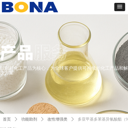
以创新化工产品为核心，为全球客户提供可持续的化工产品和解
决方案
首页
ꄲ
功能助剂
ꄲ
改性增强类
ꄲ
多亚甲基多苯基异氰酸酯（9