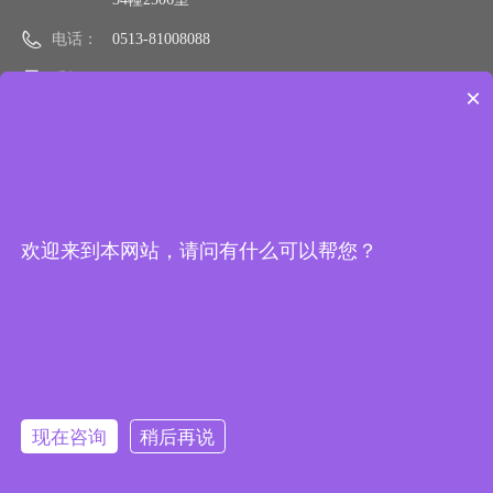
电话：
0513-81008088
手机：
15106290988
×
邮箱：
sale@bonactc.com
网址：
bonactc.com
欢迎来到本网站，请问有什么可以帮您？
加我们微信
微信公众号
现在咨询
稍后再说
版权所有 ©
南通博纳化工科技有限公司
公司资质：
营业执照
|
危险化学品经营许可证
|
第二类非药品类易制毒化学