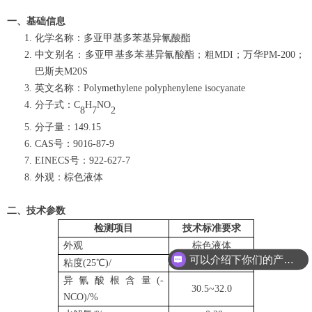
一、基础信息
化学名称：多亚甲基多苯基异氰酸酯
中文别名：多亚甲基多苯基异氰酸酯；粗MDI；万华PM-200；
巴斯夫M20S
英文名称：Polymethylene polyphenylene isocyanate
分子式：C
H
NO
8
7
2
分子量：149.15
CAS号：9016-87-9
EINECS号：922-627-7
外观：棕色液体
二、技术参数
检测项目
技术标准要求
外观
棕色液体
可以介绍下你们的产品么
粘度(25℃)/
150~250
异氰酸根含量(-
30.5~32.0
NCO)/%